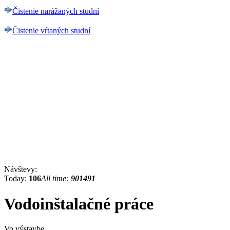
Čistenie narážaných studní
Čistenie vŕtaných studní
Návštevy:
Today:
106
All time:
901491
Vodoinštalačné práce
Vo výstavbe..