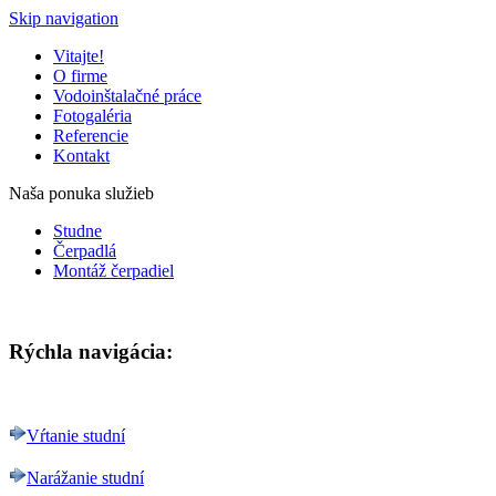
Skip navigation
Vitajte!
O firme
Vodoinštalačné práce
Fotogaléria
Referencie
Kontakt
Naša ponuka služieb
Studne
Čerpadlá
Montáž čerpadiel
Rýchla navigácia:
Vŕtanie studní
Narážanie studní